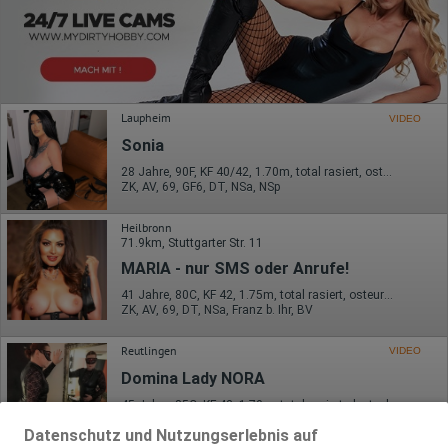
Laupheim
VIDEO
Sonia
28 Jahre, 90F, KF 40/42, 1.70m, total rasiert, osteuropäisch
ZK, AV, 69, GF6, DT, NSa, NSp
Heilbronn
71.9km, Stuttgarter Str. 11
MARIA - nur SMS oder Anrufe!
41 Jahre, 80C, KF 42, 1.75m, total rasiert, osteuropäisch
ZK, AV, 69, DT, NSa, Franz b. Ihr, BV
Reutlingen
VIDEO
Domina Lady NORA
45 Jahre, 85C, KF 42, 1.70m, total rasiert, deutsch
NSa, dominant, AV b. Ihm, DSa, FAa, FE, Nylon
Datenschutz und Nutzungserlebnis auf