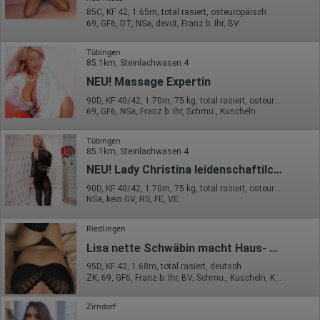
Google innerhalb von Mitgliedstaaten der Europäischen Union
85C, KF 42, 1.65m, total rasiert, osteuropäisch
oder in anderen Vertragsstaaten des Abkommens über den
69, GF6, DT, NSa, devot, Franz b. Ihr, BV
Europäischen Wirtschaftsraum gekürzt, dies bedeutet, dass alle
Daten anonym erhoben werden. Nur in Ausnahmefällen wird die
volle IP-Adresse an einen Server von Google in den USA
Tübingen
übertragen und dort gekürzt. Die von dem Browser des Nutzers
85.1km, Steinlachwasen 4
übermittelte IP-Adresse wird nicht mit anderen Daten von Google
NEU! Massage Expertin
zusammengeführt.
90D, KF 40/42, 1.70m, 75 kg, total rasiert, osteuropäisch
Erhobene Informationen zum Besucherverhalten sind folgende:
69, GF6, NSa, Franz b. Ihr, Schmu., Kuscheln
Herkunft (Land und Stadt)
Sprache
Tübingen
Betriebssystem
85.1km, Steinlachwasen 4
Gerät (PC, Tablet-PC oder Smartphone)
NEU! Lady Christina leidenschaftilch + bizarr
Browser und alle verwendeten Add-ons
Auflösung des Computers
90D, KF 40/42, 1.70m, 75 kg, total rasiert, osteuropäisch
Besucherquelle (Facebook, Suchmaschine oder
NSa, kein GV, RS, FE, VE
verweisende Webseite)
Welche Dateien wurden heruntergeladen?
Riedlingen
Welche Videos angeschaut?
Wurden Werbebanner angeklickt?
Lisa nette Schwäbin macht Haus- und Hotelbesuche!
Wohin ging der Besucher? Klickte er auf weitere Seiten des
Portals oder hat er sie komplett verlassen?
95D, KF 42, 1.68m, total rasiert, deutsch
Wie lange blieb der Besucher?
ZK, 69, GF6, Franz b. Ihr, BV, Schmu., Kuscheln, Körperküs.
Ort der Verarbeitung:
Zirndorf
Europäische Union & USA