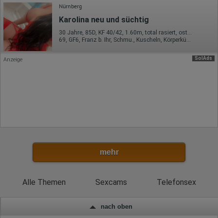
Antworten auf Umfragen
Nürnberg
Ort der Verarbeitung:
Karolina neu und süchtig
Europäische Union
30 Jahre, 85D, KF 40/42, 1.60m, total rasiert, osteuropäisch
69, GF6, Franz b. Ihr, Schmu., Kuscheln, Körperküs., Mast., RS
Rechtliche Grundlage der Verarbeitung
Art. 6 Abs. 1 S. 1 lit. a DSGVO
SolAds
Anzeige
mehr
Alle Themen
Sexcams
Telefonsex
nach oben