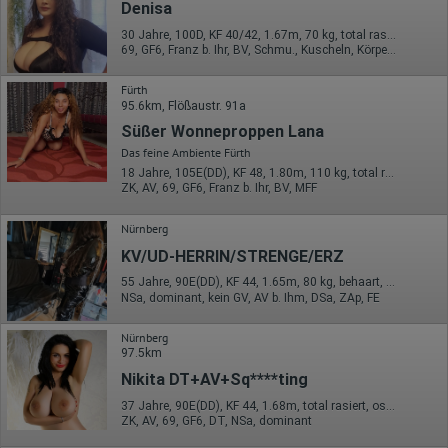
Denisa
Hotjar
30 Jahre, 100D, KF 40/42, 1.67m, 70 kg, total rasiert, osteuropäisch
Wir nutzen Hotjar als Webanalysedient. Es wird verwendet, um
69, GF6, Franz b. Ihr, BV, Schmu., Kuscheln, Körperküs., KBp
Daten über das Benutzerverhalten zu sammeln. Hotjar kann
auch im Rahmen von Umfragen und Feedbackfunktionen, die
Fürth
auf unserer Website eingebunden sind, von Ihnen bereitgestellte
95.6km, Flößaustr. 91a
Informationen verarbeiten.
Süßer Wonneproppen Lana
Herausgeber:
Das feine Ambiente Fürth
Hotjar Limited, Malta
18 Jahre, 105E(DD), KF 48, 1.80m, 110 kg, total rasiert, exotisch
Erhobene Daten:
ZK, AV, 69, GF6, Franz b. Ihr, BV, MFF
Datum und Uhrzeit des Besuchs
Nürnberg
Gerätetyp
Geografischer Standort
KV/UD-HERRIN/STRENGE/ERZ
IP-Adresse
Mausbewegungen
55 Jahre, 90E(DD), KF 44, 1.65m, 80 kg, behaart, deutsch
Besuchte Seiten
NSa, dominant, kein GV, AV b. Ihm, DSa, ZAp, FE
Referrer URL
Bildschirmauflösung
Nürnberg
Eindeutige Gerätekennung
97.5km
Sprachinformationen
Gerätebestriebssystem
Nikita DT+AV+Sq****ting
Browser-Typ
37 Jahre, 90E(DD), KF 44, 1.68m, total rasiert, osteuropäisch
Klicks
ZK, AV, 69, GF6, DT, NSa, dominant
Domain-Name
Eindeutige Benutzerkennung