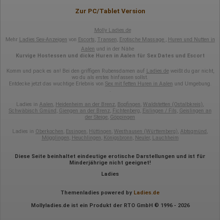
Zur PC/Tablet Version
Molly Ladies.de
Mehr
Ladies Sex-Anzeigen
von
Escorts
,
Transen
,
Erotische Massage
,
Huren und Nutten in
Aalen
und in der Nähe
Kurvige Hostessen und dicke Huren in Aalen für Sex Dates und Escort
Komm und pack es an! Bei den griffigen Rubensdamen auf
Ladies.de
weißt du gar nicht,
wo du als erstes hinfassen sollst.
Entdecke jetzt das wuchtige Erlebnis von
Sex mit fetten Huren in Aalen
und Umgebung.
.
Ladies in
Aalen
,
Heidenheim an der Brenz
,
Bopfingen
,
Waldstetten (Ostalbkreis)
,
Schwäbisch Gmünd
,
Giengen an der Brenz
,
Fichtenberg
,
Eislingen / Fils
,
Geislingen an
der Steige
,
Göppingen
Ladies in
Oberkochen
,
Essingen
,
Hüttingen
,
Westhausen (Württemberg)
,
Abtsgmünd
,
Mögglingen
,
Heuchlingen
,
Königsbronn
,
Neuler
,
Lauchheim
Diese Seite beinhaltet eindeutige erotische Darstellungen und ist für
Minderjährige nicht geeignet!
Ladies
Themenladies powered by
Ladies.de
Mollyladies.de ist ein Produkt der RTO GmbH © 1996 - 2026