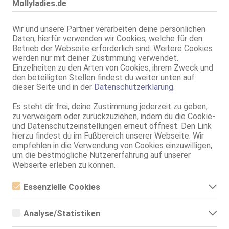
Mollyladies.de
Heilbronn - Zentrum
Manu
Wir und unsere Partner verarbeiten deine persönlichen
48 Jahre, 85E(DD), KF 42, 1.60m, teilrasiert, deutsch
Daten, hierfür verwenden wir Cookies, welche für den
ZK, 69, GF6, NSa, Franz b. Ihr, BV, Schmu., Kuscheln
Betrieb der Webseite erforderlich sind. Weitere Cookies
werden nur mit deiner Zustimmung verwendet.
Heilbronn
Einzelheiten zu den Arten von Cookies, ihrem Zweck und
76.6km, Hünderstr. 9
den beteiligten Stellen findest du weiter unten auf
Ab 05.08.! Mia - Agentur Sommer
dieser Seite und in der
Datenschutzerklärung
.
52 Jahre, 85B, KF 42, 1.64m, total rasiert, mitteleuropäisch
ZK, 69, Franz b. Ihr, Schmu., Kuscheln, Körperküs., KBp, FE
Es steht dir frei, deine Zustimmung jederzeit zu geben,
zu verweigern oder zurückzuziehen, indem du die Cookie-
und Datenschutzeinstellungen erneut öffnest. Den Link
Live Sex Cam
hierzu findest du im Fußbereich unserer Webseite. Wir
KumarLegacy
LIVE
empfehlen in die Verwendung von Cookies einzuwilligen,
männl., 35 Jahre, mollig, 1,70m - 1,80m, 61-65kg, behaart, orientalisch
um die bestmögliche Nutzererfahrung auf unserer
Englisch
Webseite erleben zu können.
Heilbronn
Essenzielle Cookies
76.6km, Hünderstr. 9
Essenzielle Cookies sind alle notwendigen Cookies, die für den
Renata bei XXL4You
Betrieb der Webseite notwendig sind, indem Grundfunktionen
XXL4You - Mollige Ladies
Analyse/Statistiken
ermöglicht werden. Die Webseite kann ohne diese Cookies nicht
53 Jahre, 85F, KF 44, 1.62m, total rasiert, osteuropäisch
richtig funktionieren.
Analyse- bzw. Statistikcookies sind Cookies, die der Analyse der