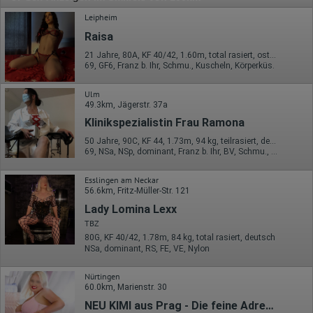
Leipheim
Raisa
21 Jahre, 80A, KF 40/42, 1.60m, total rasiert, osteuropäisch
69, GF6, Franz b. Ihr, Schmu., Kuscheln, Körperküs.
Ulm
49.3km, Jägerstr. 37a
Klinikspezialistin Frau Ramona
50 Jahre, 90C, KF 44, 1.73m, 94 kg, teilrasiert, deutsch
69, NSa, NSp, dominant, Franz b. Ihr, BV, Schmu., Kuscheln
Esslingen am Neckar
56.6km, Fritz-Müller-Str. 121
Lady Lomina Lexx
TBZ
80G, KF 40/42, 1.78m, 84 kg, total rasiert, deutsch
NSa, dominant, RS, FE, VE, Nylon
Nürtingen
60.0km, Marienstr. 30
NEU KIMI aus Prag - Die feine Adresse