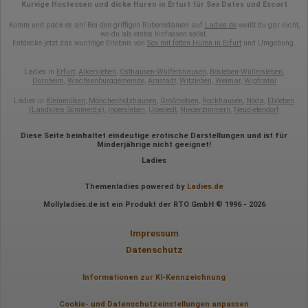
Kurvige Hostessen und dicke Huren in Erfurt für Sex Dates und Escort
Rechtliche Grundlage der Verarbeitung
Komm und pack es an! Bei den griffigen Rubensdamen auf
Ladies.de
weißt du gar nicht,
Art. 6 Abs. 1 S. 1 lit. a DSGVO
wo du als erstes hinfassen sollst.
Entdecke jetzt das wuchtige Erlebnis von
Sex mit fetten Huren in Erfurt
und Umgebung.
.
Ladies in
Erfurt
,
Alkersleben
,
Osthausen-Wülfershausen
,
Bösleben-Wüllersleben
,
Dornheim
,
Wachsenburggemeinde
,
Arnstadt
,
Witzleben
,
Weimar
,
Wipfratal
Ladies in
Kleinmölsen
,
Mönchenholzhausen
,
Großmölsen
,
Rockhausen
,
Nöda
,
Elxleben
(Landkreis Sömmerda)
,
Ingersleben
,
Udestedt
,
Niederzimmern
,
Neudietendorf
Diese Seite beinhaltet eindeutige erotische Darstellungen und ist für
Minderjährige nicht geeignet!
Ladies
Themenladies powered by
Ladies.de
Mollyladies.de ist ein Produkt der RTO GmbH © 1996 - 2026
Impressum
Datenschutz
Informationen zur KI-Kennzeichnung
Cookie- und Datenschutzeinstellungen anpassen