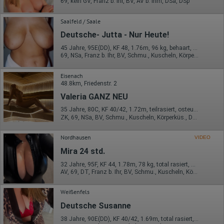
69, kein GV, Franz b. Ihr, BV, AV b. Ihm, DSa, DSp
Saalfeld / Saale
Deutsche- Jutta - Nur Heute!
45 Jahre, 95E(DD), KF 48, 1.76m, 96 kg, behaart, deutsch
69, NSa, Franz b. Ihr, BV, Schmu., Kuscheln, Körperküs., Mast.
Eisenach
48.8km, Friedenstr. 2
Valeria GANZ NEU
35 Jahre, 80C, KF 40/42, 1.72m, teilrasiert, osteuropäisch
ZK, 69, NSa, BV, Schmu., Kuscheln, Körperküs., DSa
Nordhausen
VIDEO
Mira 24 std.
32 Jahre, 95F, KF 44, 1.78m, 78 kg, total rasiert, mitteleuropäisch
AV, 69, DT, Franz b. Ihr, BV, Schmu., Kuscheln, Körperküs.
Weißenfels
Deutsche Susanne
38 Jahre, 90E(DD), KF 40/42, 1.69m, total rasiert, deutsch