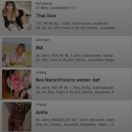
volle IP-Adresse an einen Server von Google in den USA
Hof (Saale)
übertragen und dort gekürzt. Die von dem Browser des Nutzers
97.8km, Landwehrstr. 15
übermittelte IP-Adresse wird nicht mit anderen Daten von Google
Thai Susi
zusammengeführt.
75C, KF 40/42, 1.60m, total rasiert, asiatisch
Erhobene Informationen zum Besucherverhalten sind folgende:
ZK, AV, 69, GF6, Franz b. Ihr, BV, Schmu., Kuscheln
Herkunft (Land und Stadt)
Sprache
Göttingen
Betriebssystem
INA
Gerät (PC, Tablet-PC oder Smartphone)
Browser und alle verwendeten Add-ons
46 Jahre, 95H, KF 48, 1.60m, total rasiert, osteuropäisch
Auflösung des Computers
69, GF6, Franz b. Ihr, BV, Schmu., Kuscheln, Körperküs., DSa
Besucherquelle (Facebook, Suchmaschine oder
verweisende Webseite)
Leipzig
Welche Dateien wurden heruntergeladen?
Welche Videos angeschaut?
Bea Nacktfrisörin wieder da!!
Wurden Werbebanner angeklickt?
Wohin ging der Besucher? Klickte er auf weitere Seiten des
55 Jahre, 90F, KF 48, 1.70m, 90 kg, stark behaart, deutsch
Portals oder hat er sie komplett verlassen?
ZK, 69, NSa, Franz b. Ihr, BV, Schmu., Kuscheln, Körperküs.
Wie lange blieb der Besucher?
Leipzig
Ort der Verarbeitung:
Europäische Union & USA
Anita
Hotjar
50 Jahre, 80E(DD), KF 44, 1.60m, teilrasiert, orientalisch
NSa, BV, Schmu., Kuscheln, Körperküs., Mast., LS, Strip
Wir nutzen Hotjar als Webanalysedient. Es wird verwendet, um