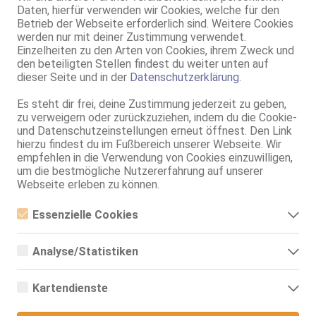
Daten, hierfür verwenden wir Cookies, welche für den
Betrieb der Webseite erforderlich sind. Weitere Cookies
werden nur mit deiner Zustimmung verwendet.
Einzelheiten zu den Arten von Cookies, ihrem Zweck und
Halle (Saale)
den beteiligten Stellen findest du weiter unten auf
Yasmin
dieser Seite und in der
Datenschutzerklärung
.
29 Jahre, 75C, KF 44, 1.67m, 95 kg, deutsch
NSa, MFF, Schmu., Kuscheln, Körperküs., GBp, KBp, EL
Es steht dir frei, deine Zustimmung jederzeit zu geben,
zu verweigern oder zurückzuziehen, indem du die Cookie-
Halle (Saale)
und Datenschutzeinstellungen erneut öffnest. Den Link
VIDEO
hierzu findest du im Fußbereich unserer Webseite. Wir
Lilly - Deutsches reifes Vollweib
empfehlen in die Verwendung von Cookies einzuwilligen,
42 Jahre, 100E(DD), KF 50, 1.60m, 100 kg, total rasiert, deutsch
um die bestmögliche Nutzererfahrung auf unserer
ZK, AV, 69, GF6, DT, NSa, NSp
Webseite erleben zu können.
Halle (Saale)
VIDEO
Essenzielle Cookies
Lilly - Deutsches reifes Vollweib
Essenzielle Cookies sind alle notwendigen Cookies, die für den
Betrieb der Webseite notwendig sind, indem Grundfunktionen
42 Jahre, 100E(DD), KF 50, 1.60m, 100 kg, total rasiert, deutsch
Analyse/Statistiken
ermöglicht werden. Die Webseite kann ohne diese Cookies nicht
ZK, AV, 69, GF6, DT, NSa, NSp
richtig funktionieren.
Analyse- bzw. Statistikcookies sind Cookies, die der Analyse der
Webseiten-Nutzung und der Erstellung von anonymisierten
Plauen
Kartendienste
Zugriffsstatistiken dienen. Sie helfen den Webseiten-Besitzern zu
93.0km, Pausaer Str. 106
verstehen, wie Besucher mit Webseiten interagieren, indem
Google Maps
Deutsche Trans Daria kein WA nur Anrufe
Informationen anonym gesammelt und gemeldet werden.