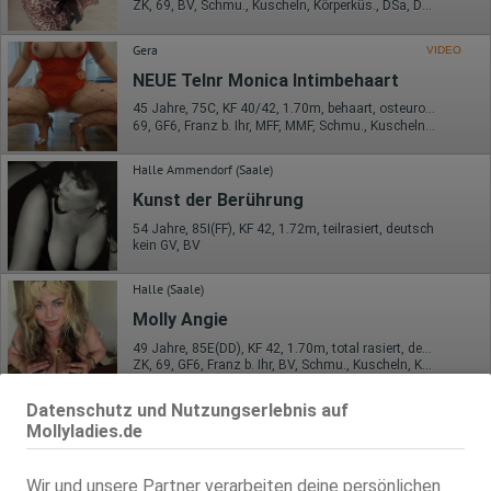
ZK, 69, BV, Schmu., Kuscheln, Körperküs., DSa, DSp
Gera
VIDEO
NEUE Telnr Monica Intimbehaart
45 Jahre, 75C, KF 40/42, 1.70m, behaart, osteuropäisch
69, GF6, Franz b. Ihr, MFF, MMF, Schmu., Kuscheln, Körperküs.
Halle Ammendorf (Saale)
Kunst der Berührung
54 Jahre, 85I(FF), KF 42, 1.72m, teilrasiert, deutsch
kein GV, BV
Halle (Saale)
Molly Angie
49 Jahre, 85E(DD), KF 42, 1.70m, total rasiert, deutsch
ZK, 69, GF6, Franz b. Ihr, BV, Schmu., Kuscheln, Körperküs.
Datenschutz und Nutzungserlebnis auf
Mollyladies.de
Wir und unsere Partner verarbeiten deine persönlichen