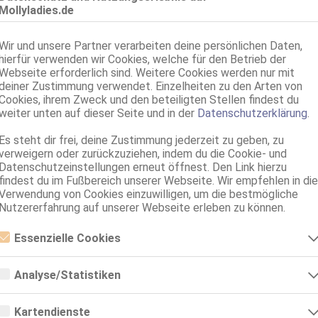
Mollyladies.de
Gera
VI
NEUE Telnr Monica Intimbehaart
Wir und unsere Partner verarbeiten deine persönlichen Daten,
hierfür verwenden wir Cookies, welche für den Betrieb der
45 Jahre, 75C, KF 40/42, 1.70m, behaart, osteuropäisch
69, GF6, Franz b. Ihr, MFF, MMF, Schmu., Kuscheln, Körperküs.
Webseite erforderlich sind. Weitere Cookies werden nur mit
deiner Zustimmung verwendet. Einzelheiten zu den Arten von
Cookies, ihrem Zweck und den beteiligten Stellen findest du
weiter unten auf dieser Seite und in der
Datenschutzerklärung
.
Es steht dir frei, deine Zustimmung jederzeit zu geben, zu
verweigern oder zurückzuziehen, indem du die Cookie- und
Datenschutzeinstellungen erneut öffnest. Den Link hierzu
findest du im Fußbereich unserer Webseite. Wir empfehlen in die
Verwendung von Cookies einzuwilligen, um die bestmögliche
Nutzererfahrung auf unserer Webseite erleben zu können.
Umkreis 30km
Essenzielle Cookies
Essenzielle Cookies sind alle notwendigen Cookies, die für den Betrieb
der Webseite notwendig sind, indem Grundfunktionen ermöglicht
Analyse/Statistiken
Alle Themen
Sexcams
Telefonsex
werden. Die Webseite kann ohne diese Cookies nicht richtig
funktionieren.
Analyse- bzw. Statistikcookies sind Cookies, die der Analyse der
Webseiten-Nutzung und der Erstellung von anonymisierten
Kartendienste
nach oben
Zugriffsstatistiken dienen. Sie helfen den Webseiten-Besitzern zu