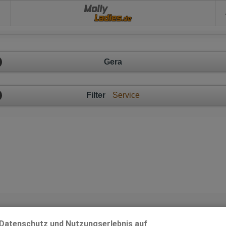
Molly
Gera
Filter
Service
Gera - Ladies mit großem Herz!
Datenschutz und Nutzungserlebnis auf
x-Anzeige im Umkreis von 20km