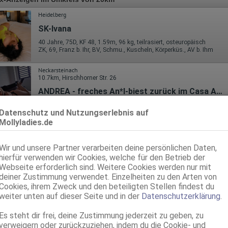
Heidelberg
SK-Ivana
40 Jahre, 75D, KF 48, 1.59m, 96 kg, teilrasiert, osteuropäisch
ZK, 69, Franz b. Ihr, BV, Schmu., Kuscheln, Körperküs., AV b. Ihm
Neckarsteinach
10.7km, Hirschhorner Str. 26
ANDREA - freches An*l-biest zurück im Casa Amore
36 Jahre, 90C, KF 42, 1.73m, total rasiert, osteuropäisch
Datenschutz und Nutzungserlebnis auf
AV, 69, Schmu., Kuscheln, Körperküs.
Mollyladies.de
Mannheim
Svetlana - Bizarr Lady Nymph. AV/Squ*rt*ng Expertin
Wir und unsere Partner verarbeiten deine persönlichen Daten,
hierfür verwenden wir Cookies, welche für den Betrieb der
40 Jahre, 80E(DD), KF 42, 1.70m, total rasiert, osteuropäisch
Webseite erforderlich sind. Weitere Cookies werden nur mit
ZK, 69, GF6, NSa, Franz b. Ihr, BV, Schmu., Kuscheln
deiner Zustimmung verwendet. Einzelheiten zu den Arten von
Cookies, ihrem Zweck und den beteiligten Stellen findest du
Mannheim
weiter unten auf dieser Seite und in der
Datenschutzerklärung
.
Trixie - Nur Escort !!
Es steht dir frei, deine Zustimmung jederzeit zu geben, zu
35 Jahre, 80D, KF 44, 1.65m, 77 kg, total rasiert, osteuropäisch
ZK, 69, GF6, NSa, Franz b. Ihr, BV, Schmu., Kuscheln
verweigern oder zurückzuziehen, indem du die Cookie- und