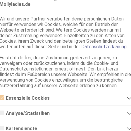
Mollyladies.de
Mönchengladbach
Natalia - Franz.-Expertin & Pr*statamass.
Wir und unsere Partner verarbeiten deine persönlichen Daten,
hierfür verwenden wir Cookies, welche für den Betrieb der
50 Jahre, 75C, KF 40/42, 1.68m, total rasiert, osteuropäisch
69, GF6, Franz b. Ihr, BV, Schmu., Kuscheln, Körperküs., AV b. Ihm
Webseite erforderlich sind. Weitere Cookies werden nur mit
deiner Zustimmung verwendet. Einzelheiten zu den Arten von
Cookies, ihrem Zweck und den beteiligten Stellen findest du
weiter unten auf dieser Seite und in der
Datenschutzerklärung
.
Es steht dir frei, deine Zustimmung jederzeit zu geben, zu
verweigern oder zurückzuziehen, indem du die Cookie- und
Datenschutzeinstellungen erneut öffnest. Den Link hierzu
findest du im Fußbereich unserer Webseite. Wir empfehlen in die
Verwendung von Cookies einzuwilligen, um die bestmögliche
Nutzererfahrung auf unserer Webseite erleben zu können.
Umkreis 30km
Essenzielle Cookies
Essenzielle Cookies sind alle notwendigen Cookies, die für den Betrieb
der Webseite notwendig sind, indem Grundfunktionen ermöglicht
Analyse/Statistiken
Alle Themen
Sexcams
Telefonsex
werden. Die Webseite kann ohne diese Cookies nicht richtig
funktionieren.
Analyse- bzw. Statistikcookies sind Cookies, die der Analyse der
Webseiten-Nutzung und der Erstellung von anonymisierten
Kartendienste
nach oben
Zugriffsstatistiken dienen. Sie helfen den Webseiten-Besitzern zu