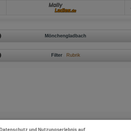
Molly
Mönchengladbach
Filter
Rubrik
Mönchengladbach - Ladies mit großem Herz!
Datenschutz und Nutzungserlebnis auf
x-Anzeige im Umkreis von 20km