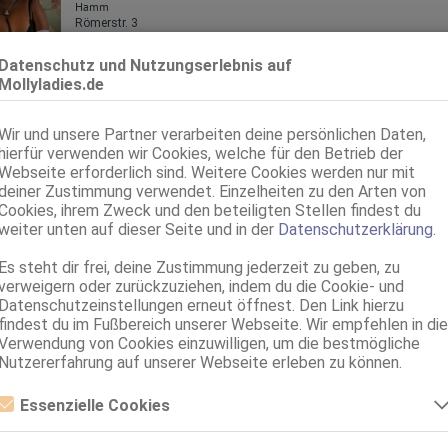
Hamm
Römerstr. 3
Ruth aus Jamaika
Datenschutz und Nutzungserlebnis auf
35 Jahre, 100C, KF 40/42, 1.60m, total rasiert, exotisch
Mollyladies.de
69, GF6, Schmu., Kuscheln, Körperküs., Mast.
Gelsenkirchen
Wir und unsere Partner verarbeiten deine persönlichen Daten,
hierfür verwenden wir Cookies, welche für den Betrieb der
Gina mit XXXL OW
Webseite erforderlich sind. Weitere Cookies werden nur mit
49 Jahre, 95F, KF 42, 1.65m, teilrasiert, deutsch
deiner Zustimmung verwendet. Einzelheiten zu den Arten von
ZK, AV, 69, GF6, NSa, NSp, Franz b. Ihr
Cookies, ihrem Zweck und den beteiligten Stellen findest du
weiter unten auf dieser Seite und in der
Datenschutzerklärung
.
Dortmund
Es steht dir frei, deine Zustimmung jederzeit zu geben, zu
Plus Size CYNTHIA
verweigern oder zurückzuziehen, indem du die Cookie- und
33 Jahre, 100E(DD), KF 42, 1.75m, 90 kg, total rasiert, osteuropäisch
Datenschutzeinstellungen erneut öffnest. Den Link hierzu
ZK, 69, DT, NSa, NSp, Franz b. Ihr, BV
findest du im Fußbereich unserer Webseite. Wir empfehlen in die
Verwendung von Cookies einzuwilligen, um die bestmögliche
Nutzererfahrung auf unserer Webseite erleben zu können.
Essenzielle Cookies
Essenzielle Cookies sind alle notwendigen Cookies, die für den Betrieb
der Webseite notwendig sind, indem Grundfunktionen ermöglicht