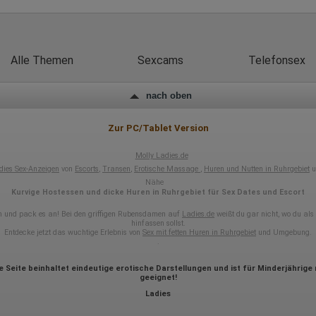
Wir nutzen Hotjar als Webanalysedient. Es wird verwendet, um Daten
über das Benutzerverhalten zu sammeln. Hotjar kann auch im Rahmen
von Umfragen und Feedbackfunktionen, die auf unserer Website
eingebunden sind, von Ihnen bereitgestellte Informationen verarbeiten.
Alle Themen
Sexcams
Telefonsex
Herausgeber:
Hotjar Limited, Malta
nach oben
Erhobene Daten:
Datum und Uhrzeit des Besuchs
Zur PC/Tablet Version
Gerätetyp
Geografischer Standort
Molly Ladies.de
IP-Adresse
Mausbewegungen
dies Sex-Anzeigen
von
Escorts
,
Transen
,
Erotische Massage
,
Huren und Nutten in Ruhrgebiet
u
Besuchte Seiten
Nähe
Referrer URL
Kurvige Hostessen und dicke Huren in Ruhrgebiet für Sex Dates und Escort
Bildschirmauflösung
Eindeutige Gerätekennung
und pack es an! Bei den griffigen Rubensdamen auf
Ladies.de
weißt du gar nicht, wo du als 
hinfassen sollst.
Sprachinformationen
Entdecke jetzt das wuchtige Erlebnis von
Sex mit fetten Huren in Ruhrgebiet
und Umgebung.
Gerätebestriebssystem
.
Browser-Typ
Klicks
e Seite beinhaltet eindeutige erotische Darstellungen und ist für Minderjährige 
Domain-Name
geeignet!
Eindeutige Benutzerkennung
Antworten auf Umfragen
Ladies
Ort der Verarbeitung: