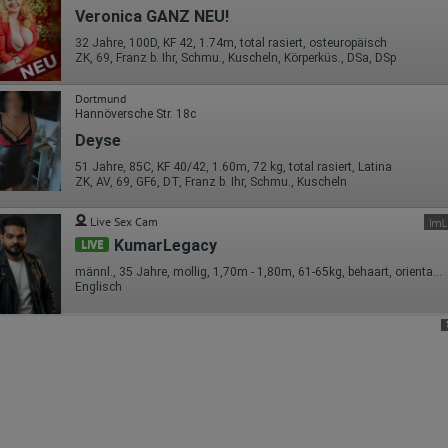
Vertragsstaaten des Abkommens über den Europäischen
Veronica GANZ NEU!
Wirtschaftsraum gekürzt, dies bedeutet, dass alle Daten anonym
erhoben werden. Nur in Ausnahmefällen wird die volle IP-Adresse an
32 Jahre, 100D, KF 42, 1.74m, total rasiert, osteuropäisch
ZK, 69, Franz b. Ihr, Schmu., Kuscheln, Körperküs., DSa, DSp
einen Server von Google in den USA übertragen und dort gekürzt. Die von
dem Browser des Nutzers übermittelte IP-Adresse wird nicht mit andere
Daten von Google zusammengeführt.
Dortmund
Hannöversche Str. 18c
Erhobene Informationen zum Besucherverhalten sind folgende:
Deyse
Herkunft (Land und Stadt)
51 Jahre, 85C, KF 40/42, 1.60m, 72 kg, total rasiert, Latina
Sprache
ZK, AV, 69, GF6, DT, Franz b. Ihr, Schmu., Kuscheln
Betriebssystem
Gerät (PC, Tablet-PC oder Smartphone)
Browser und alle verwendeten Add-ons
Live Sex Cam
Auflösung des Computers
KumarLegacy
LIVE
Besucherquelle (Facebook, Suchmaschine oder verweisende
Webseite)
männl., 35 Jahre, mollig, 1,70m - 1,80m, 61-65kg, behaart, orientalisch
Welche Dateien wurden heruntergeladen?
Englisch
Welche Videos angeschaut?
Wurden Werbebanner angeklickt?
Wohin ging der Besucher? Klickte er auf weitere Seiten des Portals
oder hat er sie komplett verlassen?
Wie lange blieb der Besucher?
Ort der Verarbeitung:
Europäische Union & USA
Hotjar