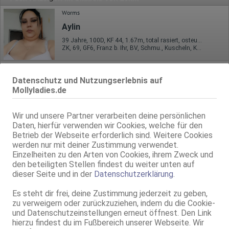
Worms
Aylin
39 Jahre, 100D, KF 44, 1.67m, total rasiert, osteuropäisch
ZK, 69, GF6, Franz b. Ihr, BV, Schmu., Kuscheln, Körperküs.
Worms
Datenschutz und Nutzungserlebnis auf
Aleksandra Besuchbar+Haus Besuch
Mollyladies.de
35 Jahre, 85D, KF 40/42, 1.65m, total rasiert, osteuropäisch
ZK, 69, Franz b. Ihr, BV, Schmu., Kuscheln, Körperküs., DSa
Wir und unsere Partner verarbeiten deine persönlichen
Daten, hierfür verwenden wir Cookies, welche für den
Mannheim
Betrieb der Webseite erforderlich sind. Weitere Cookies
Monika
werden nur mit deiner Zustimmung verwendet.
32 Jahre, 100D, KF 40/42, 1.68m, 80 kg, total rasiert, westeuropäisch
Einzelheiten zu den Arten von Cookies, ihrem Zweck und
AV, 69, GF6, Franz b. Ihr, BV, Schmu., Kuscheln, Körperküs.
den beteiligten Stellen findest du weiter unten auf
dieser Seite und in der
Datenschutzerklärung
.
Mannheim
Es steht dir frei, deine Zustimmung jederzeit zu geben,
Trixie - Nur Escort !!
zu verweigern oder zurückzuziehen, indem du die Cookie-
35 Jahre, 80D, KF 44, 1.65m, 77 kg, total rasiert, osteuropäisch
und Datenschutzeinstellungen erneut öffnest. Den Link
ZK, 69, GF6, NSa, Franz b. Ihr, BV, Schmu., Kuscheln
hierzu findest du im Fußbereich unserer Webseite. Wir