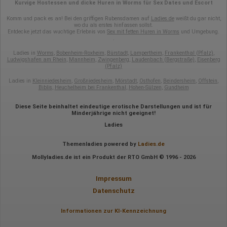
Kurvige Hostessen und dicke Huren in Worms für Sex Dates und Escort
Erhobene Daten:
Komm und pack es an! Bei den griffigen Rubensdamen auf
Ladies.de
weißt du gar nicht,
Die erzeugten Informationen über die Benutzung unserer
wo du als erstes hinfassen sollst.
Webseiten sowie die von dem Browser übermittelte IP-Adresse
Entdecke jetzt das wuchtige Erlebnis von
Sex mit fetten Huren in Worms
und Umgebung.
.
werden übertragen und gespeichert. Dabei können aus den
verarbeiteten Daten pseudonyme Nutzungsprofile der Nutzer
Ladies in
Worms
,
Bobenheim-Roxheim
,
Bürstadt
,
Lampertheim
,
Frankenthal (Pfalz)
,
erstellt werden. Diese Informationen wird Google gegebenenfalls
Ludwigshafen am Rhein
,
Mannheim
,
Zwingenberg
,
Laudenbach (Bergstraße)
,
Eisenberg
auch an Dritte übertragen, sofern dies gesetzlich
(Pfalz)
vorgeschrieben wird oder, soweit Dritte diese Daten im Auftrag
von Google verarbeiten. Die IP-Adresse der Nutzer wird von
Ladies in
Kleinniedesheim
,
Großniedesheim
,
Mörstadt
,
Osthofen
,
Beindersheim
,
Offstein
,
Google innerhalb von Mitgliedstaaten der Europäischen Union
Biblis
,
Heuchelheim bei Frankenthal
,
Hohen-Sülzen
,
Gundheim
oder in anderen Vertragsstaaten des Abkommens über den
Europäischen Wirtschaftsraum gekürzt, dies bedeutet, dass alle
Diese Seite beinhaltet eindeutige erotische Darstellungen und ist für
Daten anonym erhoben werden. Nur in Ausnahmefällen wird die
Minderjährige nicht geeignet!
volle IP-Adresse an einen Server von Google in den USA
Ladies
übertragen und dort gekürzt. Die von dem Browser des Nutzers
übermittelte IP-Adresse wird nicht mit anderen Daten von Google
zusammengeführt.
Themenladies powered by
Ladies.de
Mollyladies.de ist ein Produkt der RTO GmbH © 1996 - 2026
Erhobene Informationen zum Besucherverhalten sind folgende:
Herkunft (Land und Stadt)
Impressum
Sprache
Datenschutz
Betriebssystem
Gerät (PC, Tablet-PC oder Smartphone)
Browser und alle verwendeten Add-ons
Informationen zur KI-Kennzeichnung
Auflösung des Computers
Besucherquelle (Facebook, Suchmaschine oder